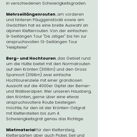
in verschiedenen Schwierigkeitsgraden.
Mehrseillängenrouten
...am vorderen
und hinteren Päuggenstöckli sowie am
Gwächten hat es eine breite Auswahl an
alpinen Kletterrouten. Von der einfachen
9-Seillängen Tour "De Jstiger" bis hin zur
anspruchsvollen 13-Seillängen Tour
"Helipfeiler".
Berg- und Hochtouren
...das Gebiet rund
um die Hütte bietet mit den Normalrouten
auf den Krönten (3108m) und den Gross
Spannort (3198m) zwei einfache
Hochtourenziele mit einer grandiosen
Aussicht auf die 4000er Gipfel der Berner-
und Walliseralpen. Wer unseren Hausberg,
den Krönten, gerne über eine etwas
anspruchsvollere Route besteigen
möchte, für den ist der Krönten-Ostgrat
mit Kletterstellen bis zum 4.
Schwierigkeitsgrat genau das Richtige.
Mietmaterial
für den Klettersteig,
Klettergärten aber auch Pickel, Seil und