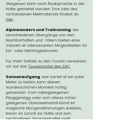
Steigeisen kann nach Rücksprache in der
Hütte gemietet werden. Eine Liste des
vorhandenen Mietmaterials findest du
hier.
Alpinwandern und Trailrunning
...die
verschiedenen Übergänge von den
Nachbarhütten und -tälern bieten eine
Vielzahl an interessanten Möglichkeiten für
Ein- oder Mehrtagestouren.
Für mehr Details zu den Touren verweisen
wir auf das
Tourenportal des SAC.
Sonnenaufgang
...wer bereit ist ein paar
Meter zu laufen, kann diesen
wunderschönen Moment richtig
geniessen. Vom nahegelegenen
Päuggenegg oder vom etwas höher
gelegenen Oberseemannli könnt ihr
magische Morgenstimmungen erleben,
bevor es zurück zur Hütte und zum
reichhaltigen Zmorgenbuffet geht.
Einfach Sein...
wer es lieber ruhig angeht,