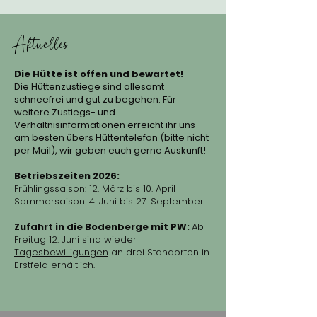
Aktuelles
Die Hütte ist offen und bewartet!
Die Hüttenzustiege sind allesamt
schneefrei und gut zu begehen. Für
weitere Zustiegs- und
Verhältnisinformationen erreicht ihr uns
am besten übers Hüttentelefon (bitte nicht
per Mail), wir geben euch gerne Auskunft!
Betriebszeiten 2026:
Frühlingssaison: 12. März bis 10. April
Sommersaison: 4. Juni bis 27. September
Zufahrt in die Bodenberge mit PW:
Ab
Freitag 12. Juni sind wieder
Tagesbewilligungen
an drei Standorten in
Erstfeld erhältlich.