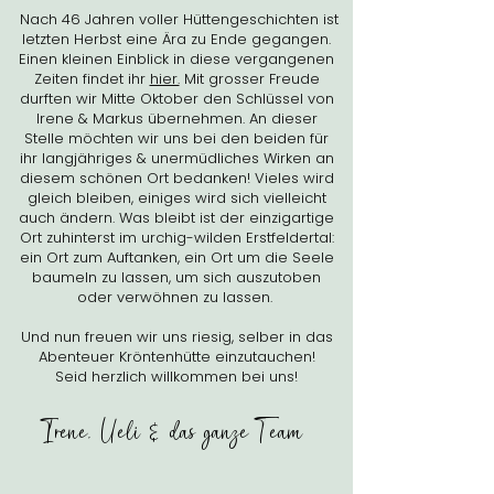
Nach 46 Jahren voller Hüttengeschichten ist
letzten Herbst eine Ära zu Ende gegangen.
Einen kleinen Einblick in diese vergangenen
Zeiten findet ihr
hier.
Mit grosser Freude
durften wir Mitte Oktober den Schlüssel von
Irene & Markus übernehmen. An dieser
Stelle möchten wir uns bei den beiden für
ihr langjähriges & unermüdliches Wirken an
diesem schönen Ort bedanken! Vieles wird
gleich bleiben, einiges wird sich vielleicht
auch ändern. Was bleibt ist der einzigartige
Ort zuhinterst im urchig-wilden Erstfeldertal:
ein Ort zum Auftanken, ein Ort um die Seele
baumeln zu lassen, um sich auszutoben
oder verwöhnen zu lassen.
Und nun freuen wir uns riesig, selber in das
Abenteuer Kröntenhütte einzutauchen!
Seid herzlich willkommen bei uns!
Irene, Ueli & das ganze Team